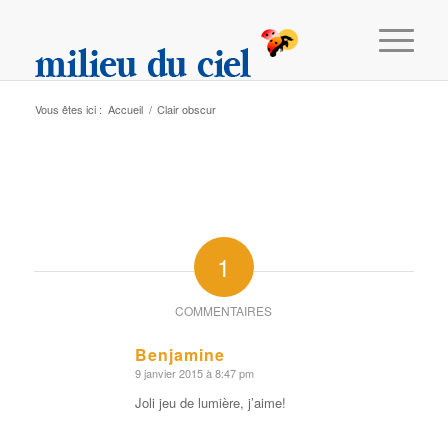
Vous êtes ici :
Accueil
/
Clair obscur
1
Benjamine
9 janvier 2015 à 8:47 pm
dit
:
Joli jeu de lumière, j’aime!